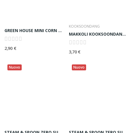
KOOKSOONDANG
GREEN HOUSE MINI CORN 미니옥수수- 300G
MAKKOLI KOOKSOONDANG CHESTNUT (ALC. 4%) - 750ml
2,90 €
3,70 €
Nuovo
Nuovo
STEAM & SPOON ZERO SUGAR PEACH ICED TEA 복숭아아이스티...
STEAM & SPOON ZERO SUGAR ICED BLACK COFFEE 블랙커피...