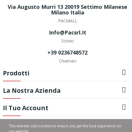
Via Augusto Murri 13 20019 Settimo Milanese
Milano Italia
PACMALL
Info@pacsrl.it
Scrivici
+39 0236748572
Chiamaci

Prodotti

La Nostra Azienda

Il Tuo Account
Copyright © PAC SRL
This website uses cookies to ensure you get the best experience on
our website