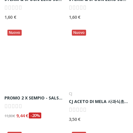
1,60 €
1,60 €
Nuovo
Nuovo
CJ
PROMO 2 X SEMPIO - SALSA DOLCE E SPICY PER...
CJ ACETO DI MELA 사과식초 500ML
9,44 €
-20%
11,80 €
3,50 €