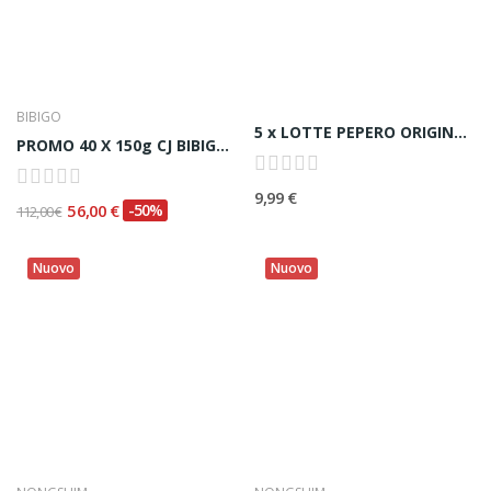
BIBIGO
5 x LOTTE PEPERO ORIGINAL ver. STRAY KIDS 빼빼로...
PROMO 40 X 150g CJ BIBIGO KIMCHI TAGLIATO...
9,99 €
56,00 €
-50%
112,00 €
Nuovo
Nuovo