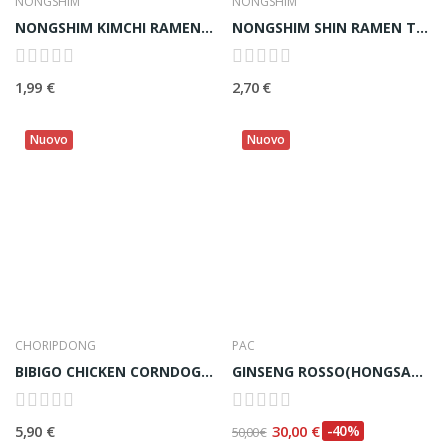
NONGSHIM
NONGSHIM
NONGSHIM KIMCHI RAMEN STIR FRY 김치 볶음면- 137 g
NONGSHIM SHIN RAMEN TOOMBA BIG BOWL 툼바큰사발 - 113g
1,99 €
2,70 €
Nuovo
Nuovo
CHORIPDONG
PAC
BIBIGO CHICKEN CORNDOG 치킨콘도그- 160G (80gx2pz)
GINSENG ROSSO(HONGSAM) COREANO ESTRATTO LIQUIDO...
5,90 €
30,00 €
-40%
50,00 €