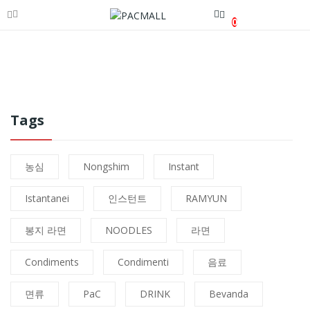
0
Tags
농심
Nongshim
Instant
Istantanei
인스턴트
RAMYUN
봉지 라면
NOODLES
라면
Condiments
Condimenti
음료
면류
PaC
DRINK
Bevanda