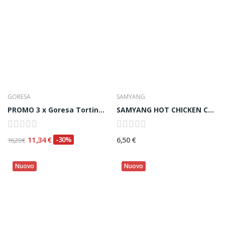
GORESA
SAMYANG
PROMO 3 x Goresa Tortino di Pesce Fritto...
SAMYANG HOT CHICKEN CARBO SAUCE 불닭 까르보소스 - 165ml
11,34 €
-30%
6,50 €
16,20 €
Nuovo
Nuovo