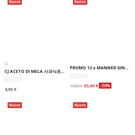
Nuovo
Nuovo
CJ
PROMO 12 x MANIKER GINSENG CHICKEN STEW...
CJ ACETO DI MELA 사과식초 900ML
65,40 €
-50%
130,80 €
4,90 €
Nuovo
Nuovo