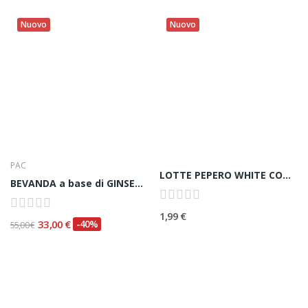
Nuovo
Nuovo
PAC
LOTTE PEPERO WHITE COOKIE 빼빼로 화이쿠키- 32 G
BEVANDA a base di GINSENG ROSSO in stick...
1,99 €
33,00 €
-40%
55,00 €