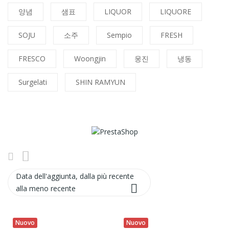
양념
샘표
LIQUOR
LIQUORE
SOJU
소주
Sempio
FRESH
FRESCO
Woongjin
웅진
냉동
Surgelati
SHIN RAMYUN
Data dell'aggiunta, dalla più recente

alla meno recente
Nuovo
Nuovo