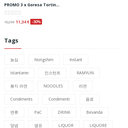
PROMO 3 x Goresa Tortino di Pesce Fritto...
11,34 €
-30%
16,20 €
Tags
농심
Nongshim
Instant
Istantanei
인스턴트
RAMYUN
봉지 라면
NOODLES
라면
Condiments
Condimenti
음료
면류
PaC
DRINK
Bevanda
양념
샘표
LIQUOR
LIQUORE