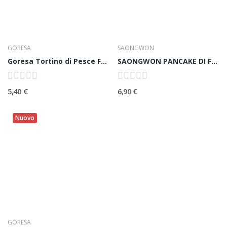
GORESA
SAONGWON
Goresa Tortino di Pesce Fritto (Eomuk) 부산어묵 - 450g
SAONGWON PANCAKE DI FRUTTI DI MARE 해물전 -...
5,40 €
6,90 €
Nuovo
GORESA