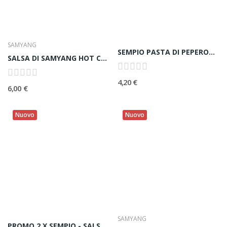
SAMYANG
SEMPIO PASTA DI PEPERONCINO agro piccante...
SALSA DI SAMYANG HOT CHICKEN (Buldak) - 165ml
4,20 €
6,00 €
Nuovo
Nuovo
SAMYANG
PROMO 2 X SEMPIO - SALSA DOLCE E SPICY PER...