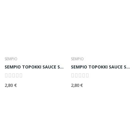
SEMPIO
SEMPIO
SEMPIO TOPOKKI SAUCE SPICY 매콤 떡볶이소스 (SALSA...
SEMPIO TOPOKKI SAUCE SWEET 달콤 떡볶이소스 (SALSA...
2,80 €
2,80 €