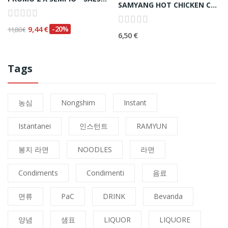
SAMYANG HOT CHICKEN CARBO SAUCE 불닭 까르보소스 - 165ml
9,44 €
-20%
11,80 €
6,50 €
Tags
농심
Nongshim
Instant
Istantanei
인스턴트
RAMYUN
봉지 라면
NOODLES
라면
Condiments
Condimenti
음료
면류
PaC
DRINK
Bevanda
양념
샘표
LIQUOR
LIQUORE