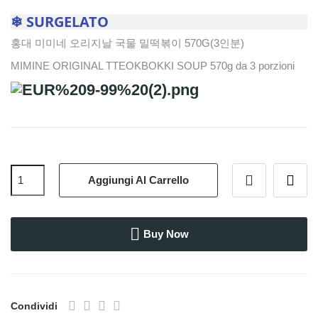
❄ SURGELATO
홍대 미미네 오리지날 국물 밀떡볶이 570G(3인분)
MIMINE ORIGINAL TTEOKBOKKI SOUP 570g da 3 porzioni
Aggiungi Al Carrello
Buy Now
Condividi