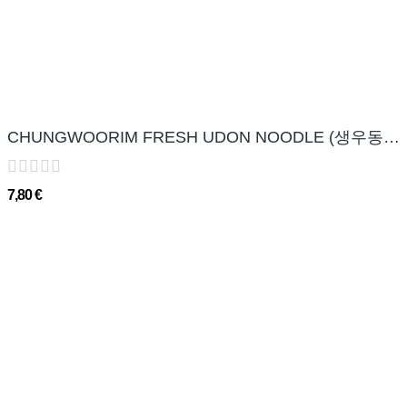
CHUNGWOORIM FRESH UDON NOODLE (생우동짜장면) - 1KG
7,80 €