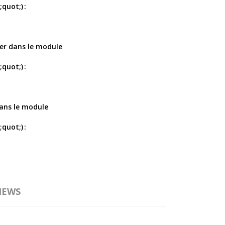
quot;)
ier dans le module
quot;)
dans le module
quot;)
IEWS