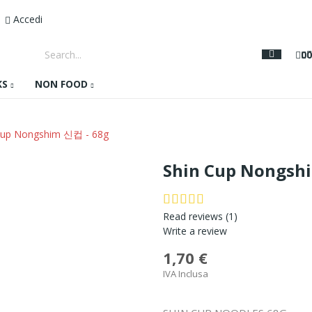
Accedi
0
0
KS
NON FOOD
Cup Nongshim 신컵 - 68g
Shin Cup Nongsh
Read reviews (
1
)
Write a review
1,70 €
IVA Inclusa