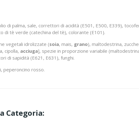
olio di palma, sale, correttori di acidità (E501, E500, E339), tocof
tto di tè verde (catechina del tè), colorante (E101).
e vegetali idrolizzate (
soia
,
mais,
grano
), maltodestrina, zucch
a, cipolla,
acciuga
], spezie in proporzione variabile (maltodestrina
ori di sapidità (E621, E631), funghi.
ghi, peperoncino rosso.
sa Categoria: