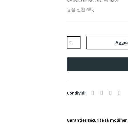
SHIN CUP NOODLES 68G
농심 신컵 68g
Aggiun
Condividi
Garanties sécurité (à modifier