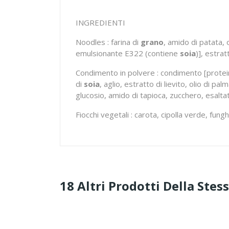
INGREDIENTI
Noodles : farina di
grano
, amido di patata, 
emulsionante E322 (contiene
soia
)], estra
Condimento in polvere : condimento [protein
di
soia
, aglio, estratto di lievito, olio di palm
glucosio, amido di tapioca, zucchero, esaltat
Fiocchi vegetali : carota, cipolla verde, fun
18 Altri Prodotti Della Stes