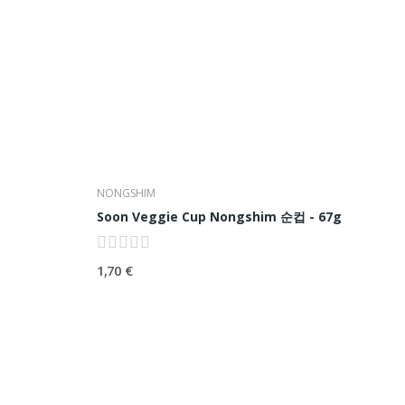
NONGSHIM
Soon Veggie Cup Nongshim 순컵 - 67g
1,70 €