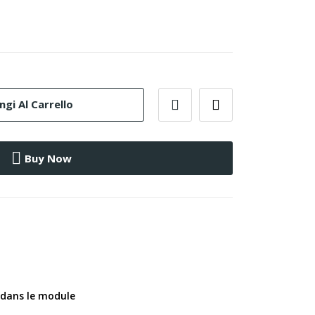
gi Al Carrello
Buy Now
 dans le module