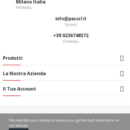
Milano Italia
PACMALL
info@pacsrl.it
Scrivici
+39 0236748572
Chiamaci

Prodotti

La Nostra Azienda

Il Tuo Account
Copyright © PAC SRL
This website uses cookies to ensure you get the best experience on
our website